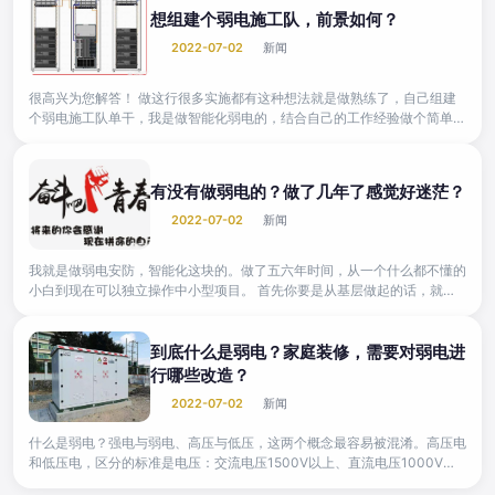
想组建个弱电施工队，前景如何？
2022-07-02
新闻
很高兴为您解答！ 做这行很多实施都有这种想法就是做熟练了，自己组建
个弱电施工队单干，我是做智能化弱电的，结合自己的工作经验做个简单分
享！ 1、纯粹的做实...
有没有做弱电的？做了几年了感觉好迷茫？
2022-07-02
新闻
我就是做弱电安防，智能化这块的。做了五六年时间，从一个什么都不懂的
小白到现在可以独立操作中小型项目。 首先你要是从基层做起的话，就得
先熟悉各个子系统的组成，了...
到底什么是弱电？家庭装修，需要对弱电进
行哪些改造？
2022-07-02
新闻
什么是弱电？强电与弱电、高压与低压，这两个概念最容易被混淆。高压电
和低压电，区分的标准是电压：交流电压1500V以上、直流电压1000V以
上的，就是高压电；以下...